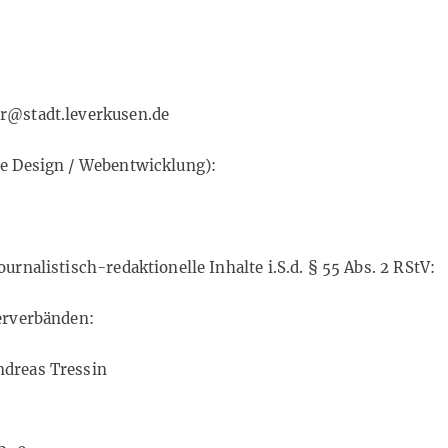
er@stadt.leverkusen.de
te Design / Webentwicklung):
ournalistisch-redaktionelle Inhalte i.S.d. § 55 Abs. 2 RStV:
berverbänden:
ndreas Tressin