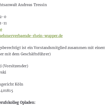
htsanwalt Andreas Tressin
 2-0
2-11
de
ehmerverbaende-rhein-wupper.de
gsberechtigt ist ein Vorstandsmitglied zusammen mit eine
er mit dem Geschäftsführer)
 (Vorsitzender)
wski
sgericht Köln
 401815
rufskolleg Opladen: